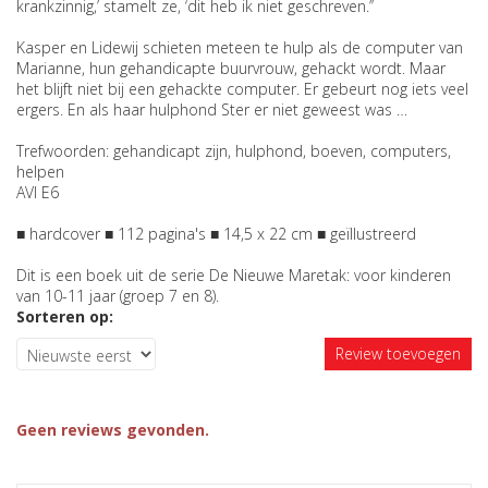
krankzinnig,’ stamelt ze, ‘dit heb ik niet geschreven.’’
Kasper en Lidewij schieten meteen te hulp als de computer van
Marianne, hun gehandicapte buurvrouw, gehackt wordt. Maar
het blijft niet bij een gehackte computer. Er gebeurt nog iets veel
ergers. En als haar hulphond Ster er niet geweest was …
Trefwoorden: gehandicapt zijn, hulphond, boeven, computers,
helpen
AVI E6
■ hardcover ■ 112 pagina's ■ 14,5 x 22 cm ■ geïllustreerd
Dit is een boek uit de serie De Nieuwe Maretak: voor kinderen
van 10-11 jaar (groep 7 en 8).
Sorteren op:
Review toevoegen
Geen reviews gevonden.